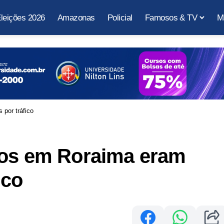
leições 2026
Amazonas
Policial
Famosos & TV
M
por tráfico
tos em Roraima eram
ico