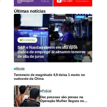
Instagram
YouTube
Follows
Subscribers
Últimas notícias
Economia
S&P e Nasdaq abrem em alta após
dados de emprego acalmarem temores
de alta de juros
Mundo
Terremoto de magnitude 4,9 deixa 1 morto no
sudoeste da China
Policial
Dez pessoas são presas na
Operação Mulher Segura no
Amazonas