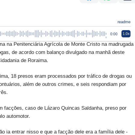
readme
1.0x
0:00
na na Penitenciária Agrícola de Monte Cristo na madrugada
drogas, de acordo com balanço divulgado na manhã deste
Cidadania de Roraima.
ma, 18 presos eram processados por tráfico de drogas ou
ontuários, além de outros crimes, e seis respondiam por
rês.
om facções, caso de Lázaro Quincas Saldanha, preso por
ulo automotor.
 ia entrar nisso e que a facção dele era a família dele -