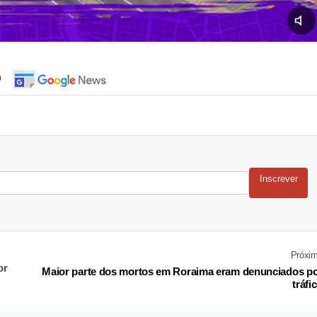
o
Inscrever
Próxi
or
Maior parte dos mortos em Roraima eram denunciados p
tráfi