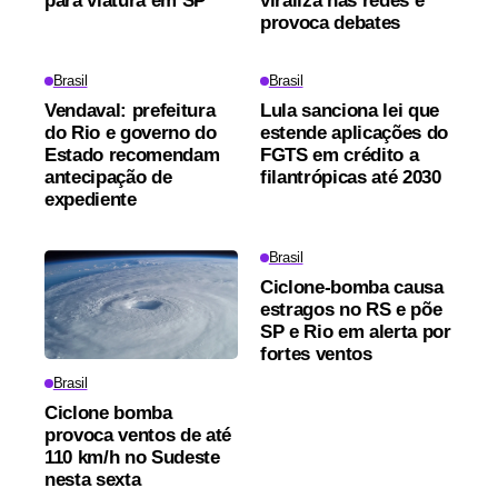
para viatura em SP
viraliza nas redes e
provoca debates
Brasil
Brasil
Vendaval: prefeitura
Lula sanciona lei que
do Rio e governo do
estende aplicações do
Estado recomendam
FGTS em crédito a
antecipação de
filantrópicas até 2030
expediente
Brasil
Ciclone-bomba causa
estragos no RS e põe
SP e Rio em alerta por
fortes ventos
Brasil
Ciclone bomba
provoca ventos de até
110 km/h no Sudeste
nesta sexta