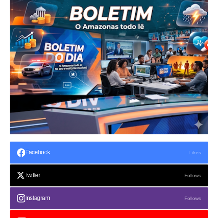
Facebook
Likes
Twitter
Follows
Instagram
Follows