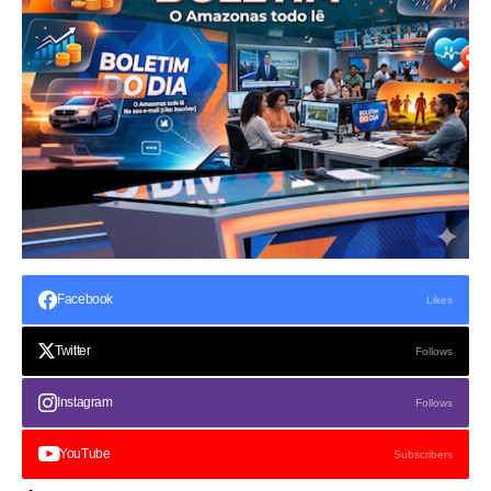
Facebook
Likes
Twitter
Follows
Instagram
Follows
YouTube
Subscribers