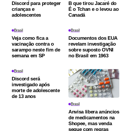
Discord para proteger
B que tirou Jacaré do
crianças e
É o Tchan e o levou ao
adolescentes
Canadá
Brasil
Brasil
Veja como fica a
Documentos dos EUA
vacinação contra o
revelam investigação
sarampo neste fim de
sobre suposto OVNI
semana em SP
no Brasil em 1963
Brasil
Discord será
investigado após
morte de adolescente
de 13 anos
Brasil
Anvisa libera anúncios
de medicamentos na
Shopee, mas venda
segue com regras