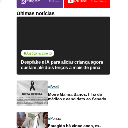
Instagram
YouTube
Follows
Subscribers
Últimas notícias
Justiça & Direito
Deepfake e IA para aliciar criança agora
custam até dois terços a mais de pena
Brasil
Morre Marina Barros, filha do
médico e candidato ao Senado
Antônio Barros
Policial
Foragido há cinco anos, ex-