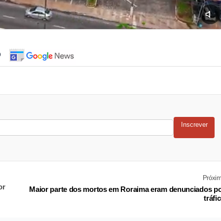
o
Inscrever
Próxi
or
Maior parte dos mortos em Roraima eram denunciados p
tráfi