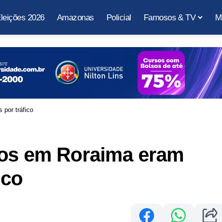
leições 2026
Amazonas
Policial
Famosos & TV
M
por tráfico
tos em Roraima eram
ico