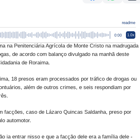
readme
1.0x
0:00
na na Penitenciária Agrícola de Monte Cristo na madrugada
drogas, de acordo com balanço divulgado na manhã deste
Cidadania de Roraima.
ma, 18 presos eram processados por tráfico de drogas ou
ontuários, além de outros crimes, e seis respondiam por
rês.
om facções, caso de Lázaro Quincas Saldanha, preso por
ulo automotor.
 ia entrar nisso e que a facção dele era a família dele -