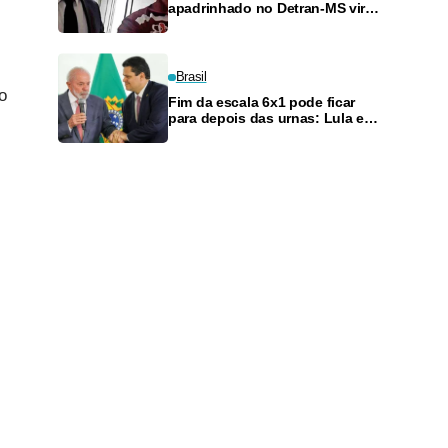
apadrinhado no Detran-MS vira
réu de novo — e é achado
fazendo frete
Brasil
o
Fim da escala 6x1 pode ficar
para depois das urnas: Lula e
Alcolumbre discutem adiamento