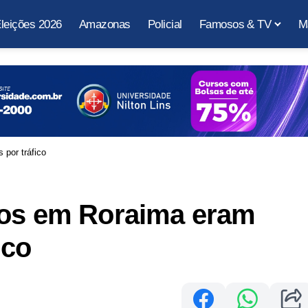
leições 2026
Amazonas
Policial
Famosos & TV
M
por tráfico
tos em Roraima eram
ico