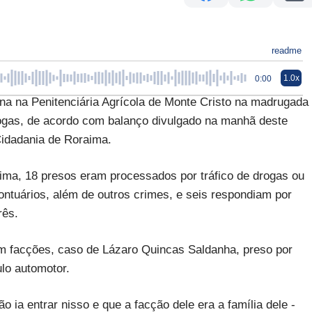
readme
1.0x
0:00
na na Penitenciária Agrícola de Monte Cristo na madrugada
drogas, de acordo com balanço divulgado na manhã deste
Cidadania de Roraima.
ma, 18 presos eram processados por tráfico de drogas ou
ontuários, além de outros crimes, e seis respondiam por
rês.
om facções, caso de Lázaro Quincas Saldanha, preso por
ulo automotor.
 ia entrar nisso e que a facção dele era a família dele -