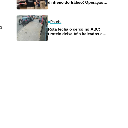
dinheiro do tráfico: Operação
Octógono mobiliza 110 policiais
na Grande Recife
Policial
o
Rota fecha o cerco no ABC:
tiroteio deixa três baleados e
liberta duas pessoas mantidas
por suspeitos