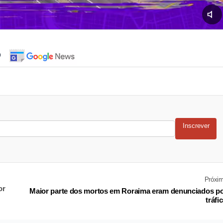
o
Inscrever
Próxi
or
Maior parte dos mortos em Roraima eram denunciados p
tráfi