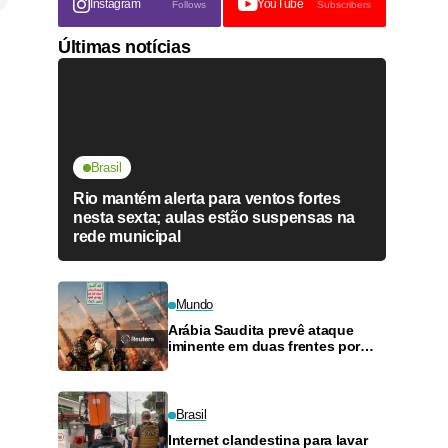
Instagram
YouTube
Follows
Subscribers
Últimas notícias
Brasil
Rio mantém alerta para ventos fortes
nesta sexta; aulas estão suspensas na
rede municipal
Mundo
Arábia Saudita prevê ataque
iminente em duas frentes por
aliados do Irã, diz autoridade
Brasil
Internet clandestina para lavar