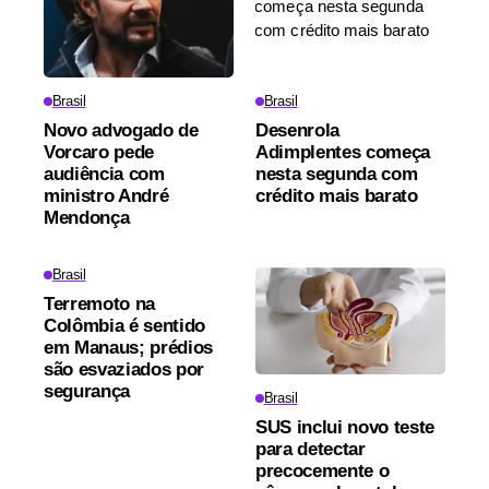
Brasil
Brasil
Novo advogado de
Desenrola
Vorcaro pede
Adimplentes começa
audiência com
nesta segunda com
ministro André
crédito mais barato
Mendonça
Brasil
Terremoto na
Colômbia é sentido
em Manaus; prédios
são esvaziados por
segurança
Brasil
SUS inclui novo teste
para detectar
precocemente o