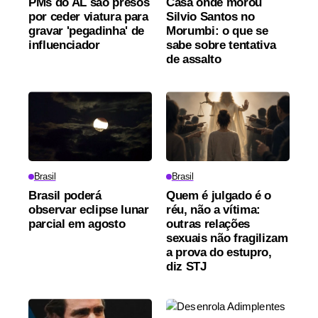
PMs do AL são presos
Casa onde morou
por ceder viatura para
Silvio Santos no
gravar 'pegadinha' de
Morumbi: o que se
influenciador
sabe sobre tentativa
de assalto
Brasil
Brasil
Brasil poderá
Quem é julgado é o
observar eclipse lunar
réu, não a vítima:
parcial em agosto
outras relações
sexuais não fragilizam
a prova do estupro,
diz STJ