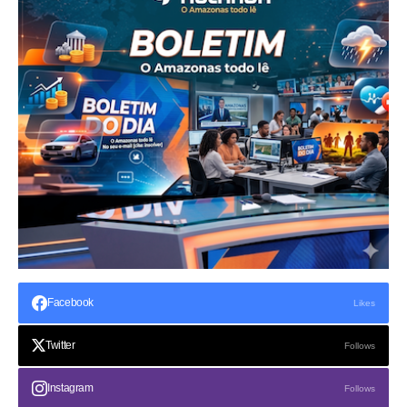
Facebook
Likes
Twitter
Follows
Instagram
Follows