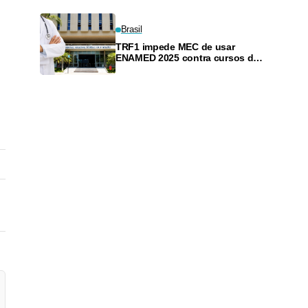
Brasil
TRF1 impede MEC de usar
ENAMED 2025 contra cursos de
Medicina por regras definidas
após a prova