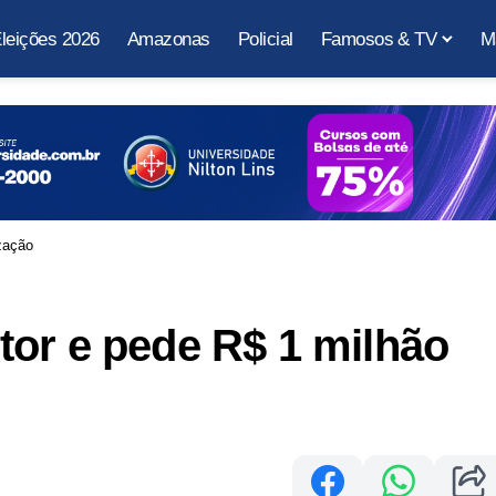
leições 2026
Amazonas
Policial
Famosos & TV
M
zação
or e pede R$ 1 milhão