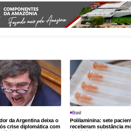
Brasil
or da Argentina deixa o
Polilaminina: sete pacien
pós crise diplomática com
receberam substância m