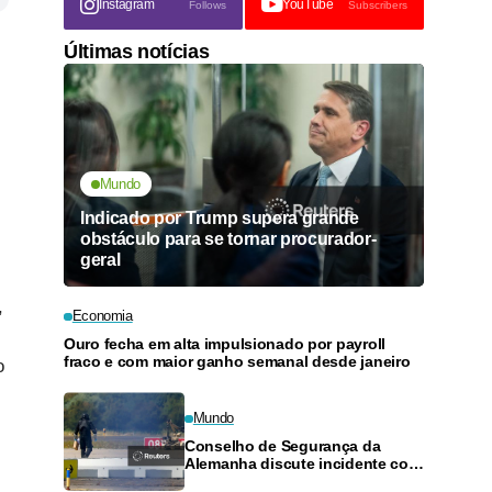
Instagram
YouTube
Follows
Subscribers
Últimas notícias
Mundo
Indicado por Trump supera grande
obstáculo para se tornar procurador-
geral
,
Economia
Ouro fecha em alta impulsionado por payroll
fraco e com maior ganho semanal desde janeiro
o
Mundo
Conselho de Segurança da
Alemanha discute incidente com
drone em aeroporto