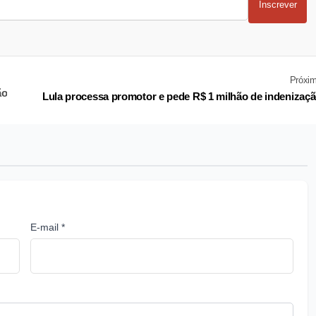
Inscrever
Próxi
ão
Lula processa promotor e pede R$ 1 milhão de indenizaç
E-mail *