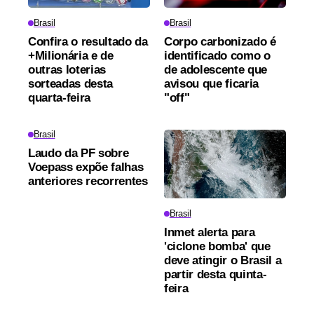
Brasil
Brasil
Confira o resultado da
Corpo carbonizado é
+Milionária e de
identificado como o
outras loterias
de adolescente que
sorteadas desta
avisou que ficaria
quarta-feira
"off"
Brasil
Laudo da PF sobre
Voepass expõe falhas
anteriores recorrentes
Brasil
Inmet alerta para
'ciclone bomba' que
deve atingir o Brasil a
partir desta quinta-
feira