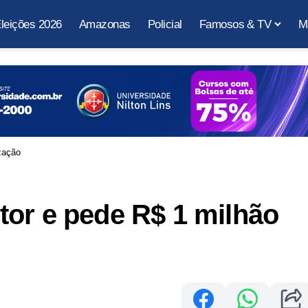
leições 2026
Amazonas
Policial
Famosos & TV
M
zação
or e pede R$ 1 milhão