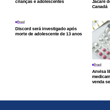
crianças e adolescentes
Jacaré d
Canadá
Brasil
Discord será investigado após
morte de adolescente de 13 anos
Brasil
Anvisa l
medicam
venda s