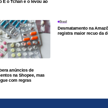
o É o Tchan e o levou ao
Brasil
Desmatamento na Amazô
registra maior recuo da 
ibera anúncios de
entos na Shopee, mas
egue com regras