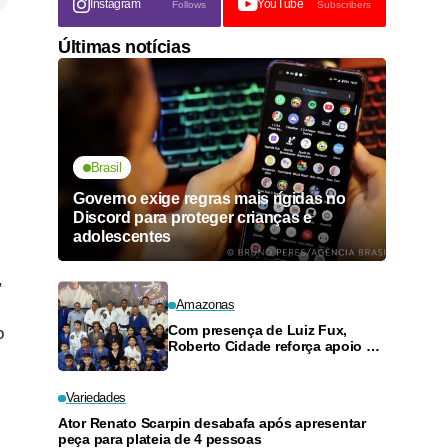
Instagram
YouTube
Follows
Subscribers
Últimas notícias
Brasil
Governo exige regras mais rígidas no
Discord para proteger crianças e
adolescentes
,
Amazonas
Com presença de Luiz Fux,
o
Roberto Cidade reforça apoio a
projeto social de jiu-jitsu no
Ouro Verde
Variedades
Ator Renato Scarpin desabafa após apresentar
peça para plateia de 4 pessoas