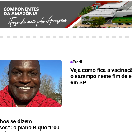
Brasil
Veja como fica a vacinaç
o sarampo neste fim de 
em SP
lhos se dizem
es": o plano B que tirou