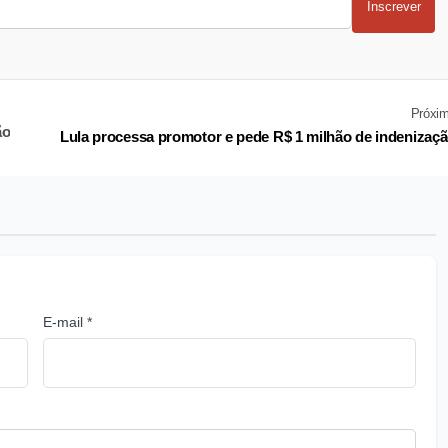
Inscrever
Próxi
ão
Lula processa promotor e pede R$ 1 milhão de indenizaç
E-mail *