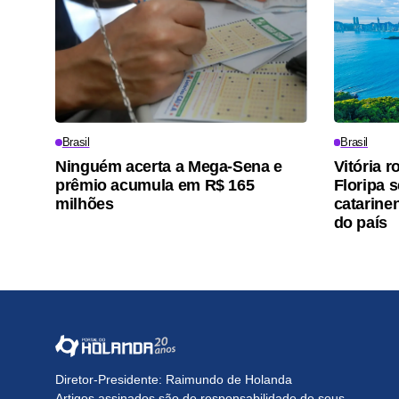
Brasil
Brasil
Ninguém acerta a Mega-Sena e
Vitória 
prêmio acumula em R$ 165
Floripa 
milhões
catarine
do país
Diretor-Presidente: Raimundo de Holanda
Artigos assinados são de responsabilidade de seus