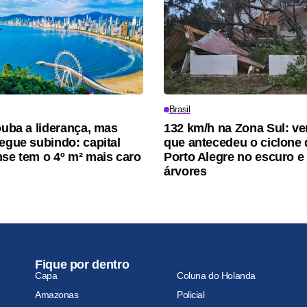
Brasil
rouba a liderança, mas
132 km/h na Zona Sul: ve
segue subindo: capital
que antecedeu o ciclone 
nse tem o 4º m² mais caro
Porto Alegre no escuro e
árvores
Fique por dentro
Capa
Coluna do Holanda
Amazonas
Policial