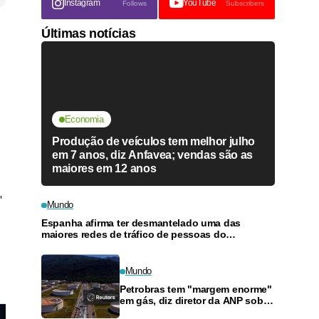
Instagram
YouTube
Follows
Subscribers
Últimas notícias
Economia
Produção de veículos tem melhor julho
em 7 anos, diz Anfavea; vendas são as
maiores em 12 anos
"
Mundo
Espanha afirma ter desmantelado uma das
maiores redes de tráfico de pessoas do
Mediterrâneo
Mundo
Petrobras tem "margem enorme"
em gás, diz diretor da ANP sobre
programa que quer reduzir