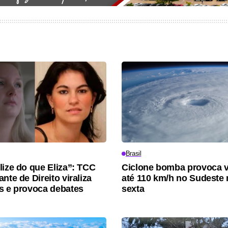
Brasil
lize do que Eliza”: TCC
Ciclone bomba provoca 
nte de Direito viraliza
até 110 km/h no Sudeste 
s e provoca debates
sexta