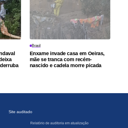
Brasil
ndaval
Enxame invade casa em Oeiras,
deixa
mãe se tranca com recém-
 derruba
nascido e cadela morre picada
Site auditado
Relatório de auditoria em atualização