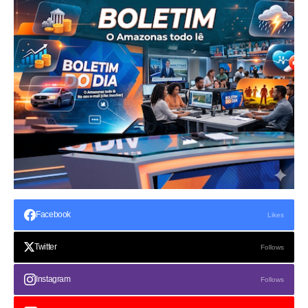
Facebook
Likes
Twitter
Follows
Instagram
Follows