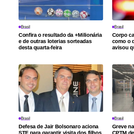
Brasil
Brasil
Confira o resultado da +Milionária
Corpo ca
e de outras loterias sorteadas
como o d
desta quarta-feira
avisou qu
Brasil
Brasil
Defesa de Jair Bolsonaro aciona
Greve nas
STF para garantir visita dos filhos
CPTM de