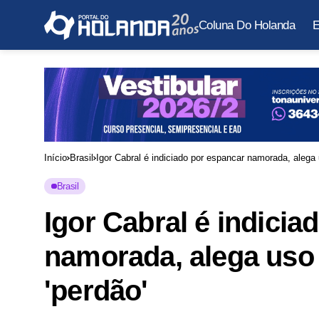
Coluna Do Holanda
E
Início
Brasil
Igor Cabral é indiciado por espancar namorada, alega
Brasil
Igor Cabral é indicia
namorada, alega uso
'perdão'