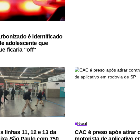
rbonizado é identificado
e adolescente que
e ficaria "off"
Brasil
 linhas 11, 12 e 13 da
CAC é preso após atirar 
ixa São Paulo com 750
motorista de aplicativo 