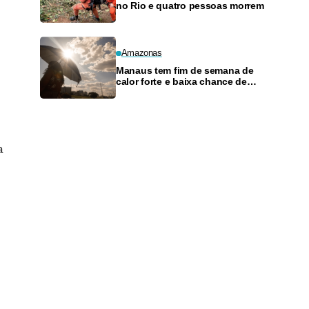
no Rio e quatro pessoas morrem
Amazonas
Manaus tem fim de semana de
calor forte e baixa chance de
chuva
a