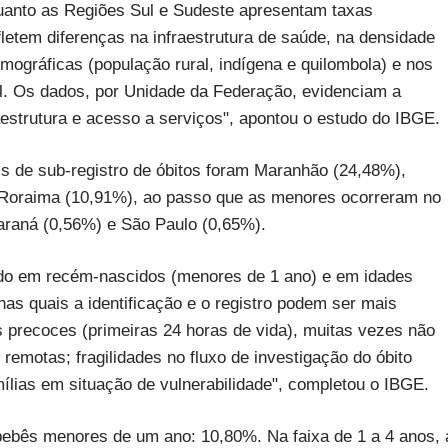
nquanto as Regiões Sul e Sudeste apresentam taxas
letem diferenças na infraestrutura de saúde, na densidade
demográficas (população rural, indígena e quilombola) e nos
l. Os dados, por Unidade da Federação, evidenciam a
strutura e acesso a serviços", apontou o estudo do IBGE.
 de sub-registro de óbitos foram Maranhão (24,48%),
 Roraima (10,91%), ao passo que as menores ocorreram no
Paraná (0,56%) e São Paulo (0,65%).
uado em recém-nascidos (menores de 1 ano) e em idades
nas quais a identificação e o registro podem ser mais
s precoces (primeiras 24 horas de vida), muitas vezes não
 remotas; fragilidades no fluxo de investigação do óbito
amílias em situação de vulnerabilidade", completou o IBGE.
 bebês menores de um ano: 10,80%. Na faixa de 1 a 4 anos, 