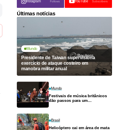
Instagram
YouTube
Follows
Subscribers
Últimas notícias
Mundo
Presidente de Taiwan supervisiona
exercício de ataque costeiro em
manobra militar anual
Mundo
Festivais de música britânicos
dão passos para um
renascimento, com benefícios e
planos de pagamento
Brasil
Helicóptero cai em área de mata