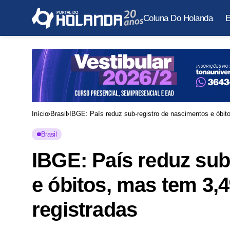
Coluna Do Holanda
E
Início
Brasil
IBGE: País reduz sub-registro de nascimentos e óbit
Brasil
IBGE: País reduz sub
e óbitos, mas tem 3,
registradas