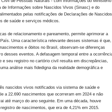
o Civil de Pessoas Naturais - com informações do Ministério
 de Informações sobre Nascidos Vivos (Sinasc) e do
alimentados pelas notificações de Declarações de Nascidos
s de saúde e serviços médicos.
icas de relacionamento e pareamento, permite aprimorar a
o País. Uma característica relevante desses sistemas é que,
ascimentos e óbitos no Brasil, observam-se diferenças
tro desses eventos. A defasagem temporal entre a ocorrênci
 e seu registro no cartório civil resulta em discrepâncias,
a análise mais fidedigna da realidade demográfica e
s nascidos vivos notificados via sistema de saúde e
vale a 22.690 nascimentos que ocorreram em 2024 e não
e vai até março do ano seguinte. Em uma década, houve
-registro de nascimentos, que era de 4,21% em 2015.