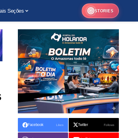
ais Seções
STORIES
s
Facebook
Twitter
Likes
Follows