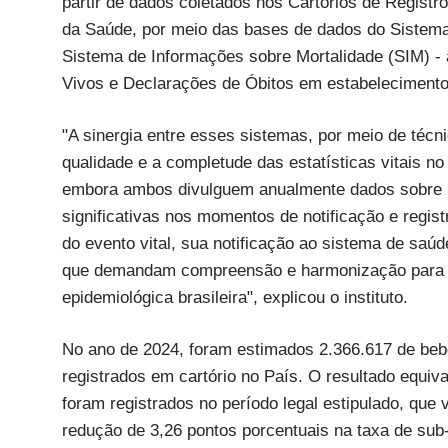
partir de dados coletados nos Cartórios de Registr
da Saúde, por meio das bases de dados do Sistema
Sistema de Informações sobre Mortalidade (SIM) - 
Vivos e Declarações de Óbitos em estabelecimento
"A sinergia entre esses sistemas, por meio de técn
qualidade e a completude das estatísticas vitais n
embora ambos divulguem anualmente dados sobre n
significativas nos momentos de notificação e regis
do evento vital, sua notificação ao sistema de saúde
que demandam compreensão e harmonização para um
epidemiológica brasileira", explicou o instituto.
No ano de 2024, foram estimados 2.366.617 de bebê
registrados em cartório no País. O resultado equi
foram registrados no período legal estipulado, qu
redução de 3,26 pontos porcentuais na taxa de sub