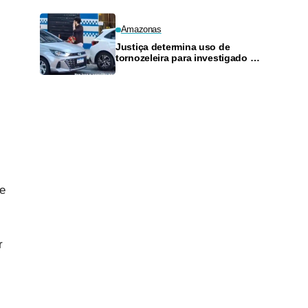
Amazonas
Justiça determina uso de
tornozeleira para investigado por
perseguir estudante em Manaus
re
r