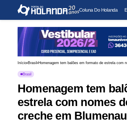
Coluna Do Holanda
E
Início
Brasil
Homenagem tem balões em formato de estrela com n
Brasil
Homenagem tem balõ
estrela com nomes de
creche em Blumenau