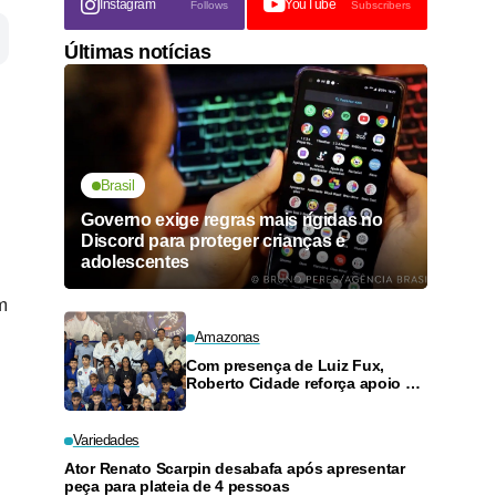
Instagram
YouTube
Follows
Subscribers
Últimas notícias
Brasil
Governo exige regras mais rígidas no
Discord para proteger crianças e
adolescentes
m
Amazonas
Com presença de Luiz Fux,
Roberto Cidade reforça apoio a
projeto social de jiu-jitsu no
Ouro Verde
Variedades
Ator Renato Scarpin desabafa após apresentar
peça para plateia de 4 pessoas