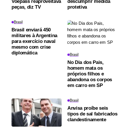
Voepass reaproveitava
descumprir medida
peças, diz TV
protetiva
Brasil
Brasil enviará 450
militares à Argentina
para exercício naval
mesmo com crise
diplomática
Brasil
No Dia dos Pais,
homem mata os
próprios filhos e
abandona os corpos
em carro em SP
Brasil
Anvisa proíbe seis
tipos de sal fabricados
clandestinamente