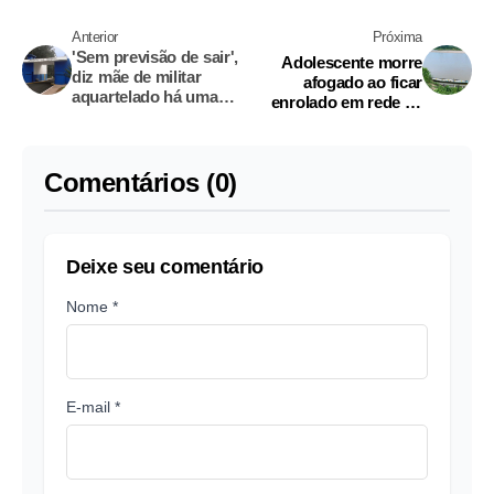
Anterior
Próxima
'Sem previsão de sair',
Adolescente morre
diz mãe de militar
afogado ao ficar
aquartelado há uma
enrolado em rede de
semana após sumiço
pesca
de armas
Comentários (0)
Deixe seu comentário
Nome *
E-mail *