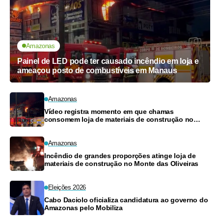
Amazonas
Painel de LED pode ter causado incêndio em loja e
ameaçou posto de combustíveis em Manaus
Amazonas
Vídeo registra momento em que chamas
consomem loja de materiais de construção no
Monte das Oliveiras
Amazonas
Incêndio de grandes proporções atinge loja de
materiais de construção no Monte das Oliveiras
Eleições 2026
Cabo Daciolo oficializa candidatura ao governo do
Amazonas pelo Mobiliza