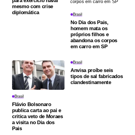
para exercício naval
mesmo com crise
diplomática
Brasil
No Dia dos Pais,
homem mata os
próprios filhos e
abandona os corpos
em carro em SP
Brasil
Anvisa proíbe seis
tipos de sal fabricados
clandestinamente
Brasil
Flávio Bolsonaro
publica carta ao pai e
critica veto de Moraes
a visita no Dia dos
Pais