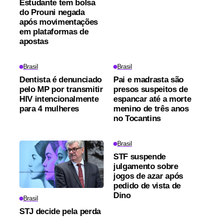
Estudante tem bolsa
do Prouni negada
após movimentações
em plataformas de
apostas
Brasil
Brasil
Dentista é denunciado
Pai e madrasta são
pelo MP por transmitir
presos suspeitos de
HIV intencionalmente
espancar até a morte
para 4 mulheres
menino de três anos
no Tocantins
Brasil
STF suspende
julgamento sobre
jogos de azar após
pedido de vista de
Dino
Brasil
STJ decide pela perda