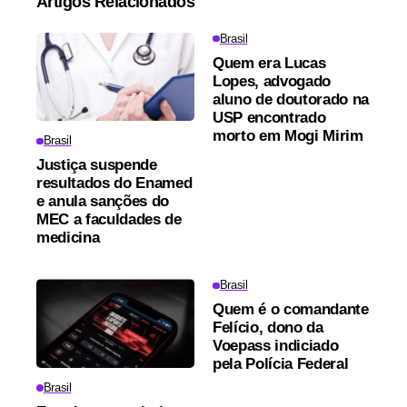
Artigos Relacionados
Brasil
Quem era Lucas
Lopes, advogado
aluno de doutorado na
USP encontrado
morto em Mogi Mirim
Brasil
Justiça suspende
resultados do Enamed
e anula sanções do
MEC a faculdades de
medicina
Brasil
Quem é o comandante
Felício, dono da
Voepass indiciado
pela Polícia Federal
Brasil