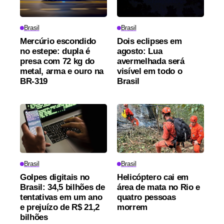
Brasil
Brasil
Mercúrio escondido
Dois eclipses em
no estepe: dupla é
agosto: Lua
presa com 72 kg do
avermelhada será
metal, arma e ouro na
visível em todo o
BR-319
Brasil
Brasil
Brasil
Golpes digitais no
Helicóptero cai em
Brasil: 34,5 bilhões de
área de mata no Rio e
tentativas em um ano
quatro pessoas
e prejuízo de R$ 21,2
morrem
bilhões