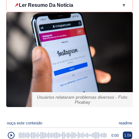
📌
Ler Resumo Da Notícia
▾
Usuários relataram problemas diversos - Foto:
Pixabay
ouça este conteúdo
readme
1.0x
0:00