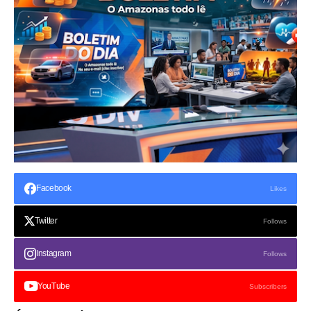
Facebook
Likes
Twitter
Follows
Instagram
Follows
YouTube
Subscribers