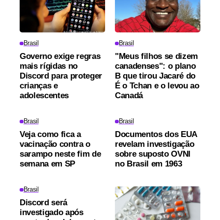
Brasil
Brasil
Governo exige regras
"Meus filhos se dizem
mais rígidas no
canadenses": o plano
Discord para proteger
B que tirou Jacaré do
crianças e
É o Tchan e o levou ao
adolescentes
Canadá
Brasil
Brasil
Veja como fica a
Documentos dos EUA
vacinação contra o
revelam investigação
sarampo neste fim de
sobre suposto OVNI
semana em SP
no Brasil em 1963
Brasil
Discord será
investigado após