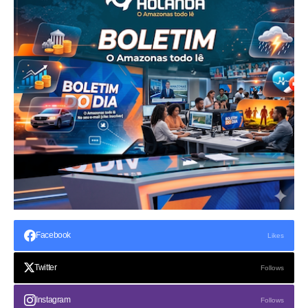
Facebook
Likes
Twitter
Follows
Instagram
Follows