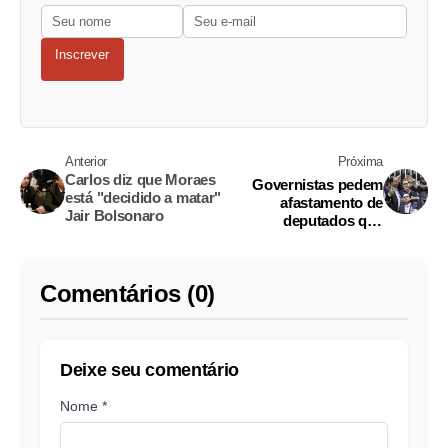
Inscrever
Anterior
Próxima
Carlos diz que Moraes
Governistas pedem
está "decidido a matar"
afastamento de
Jair Bolsonaro
deputados que
invadiram Mesa da
Câmara
Comentários (0)
Deixe seu comentário
Nome *