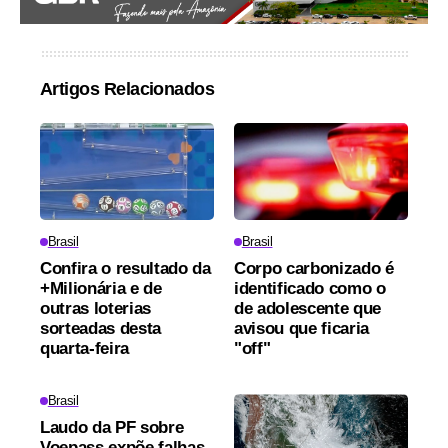
Artigos Relacionados
Brasil
Brasil
Confira o resultado da
Corpo carbonizado é
+Milionária e de
identificado como o
outras loterias
de adolescente que
sorteadas desta
avisou que ficaria
quarta-feira
"off"
Brasil
Laudo da PF sobre
Voepass expõe falhas