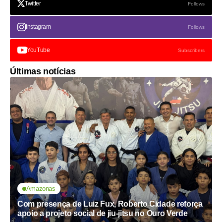
Twitter
Follows
Instagram
Follows
YouTube
Subscribers
Últimas notícias
Amazonas
Com presença de Luiz Fux, Roberto Cidade reforça
apoio a projeto social de jiu-jitsu no Ouro Verde