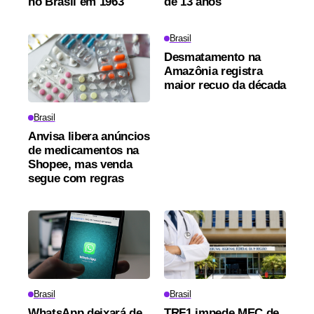
no Brasil em 1963
de 13 anos
Brasil
Desmatamento na
Amazônia registra
maior recuo da década
Brasil
Anvisa libera anúncios
de medicamentos na
Shopee, mas venda
segue com regras
Brasil
Brasil
WhatsApp deixará de
TRF1 impede MEC de