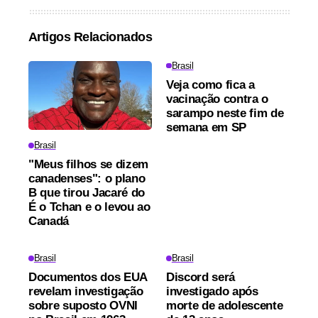
Artigos Relacionados
Brasil
Veja como fica a
vacinação contra o
sarampo neste fim de
semana em SP
Brasil
"Meus filhos se dizem
canadenses": o plano
B que tirou Jacaré do
É o Tchan e o levou ao
Canadá
Brasil
Brasil
Documentos dos EUA
Discord será
revelam investigação
investigado após
sobre suposto OVNI
morte de adolescente