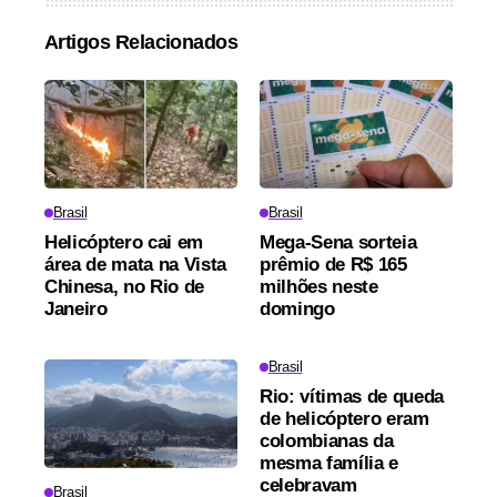
Artigos Relacionados
Brasil
Brasil
Helicóptero cai em
Mega-Sena sorteia
área de mata na Vista
prêmio de R$ 165
Chinesa, no Rio de
milhões neste
Janeiro
domingo
Brasil
Rio: vítimas de queda
de helicóptero eram
colombianas da
mesma família e
celebravam
Brasil