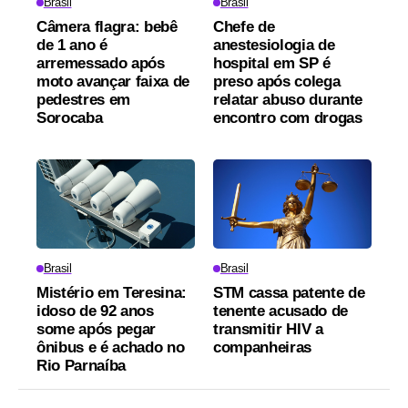
Brasil
Brasil
Câmera flagra: bebê
Chefe de
de 1 ano é
anestesiologia de
arremessado após
hospital em SP é
moto avançar faixa de
preso após colega
pedestres em
relatar abuso durante
Sorocaba
encontro com drogas
Brasil
Brasil
Mistério em Teresina:
STM cassa patente de
idoso de 92 anos
tenente acusado de
some após pegar
transmitir HIV a
ônibus e é achado no
companheiras
Rio Parnaíba