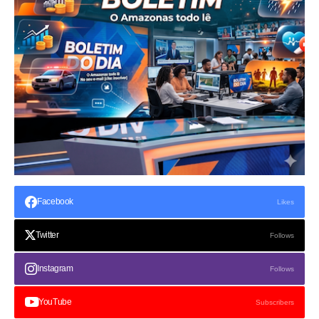
Facebook
Likes
Twitter
Follows
Instagram
Follows
YouTube
Subscribers