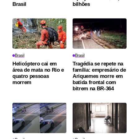
Brasil
bilhões
Brasil
Brasil
Helicóptero cai em
Tragédia se repete na
área de mata no Rio e
família: empresário de
quatro pessoas
Ariquemes morre em
morrem
batida frontal com
bitrem na BR-364