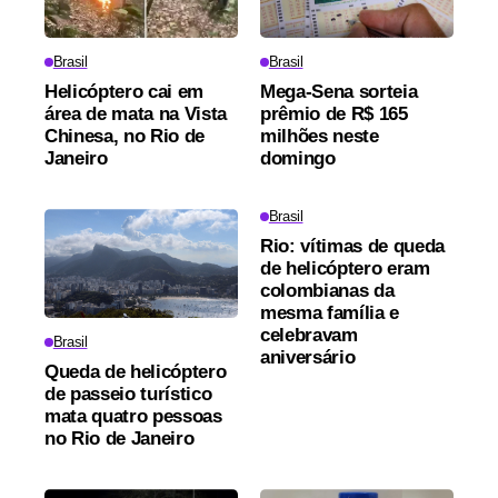
Brasil
Brasil
Helicóptero cai em
Mega-Sena sorteia
área de mata na Vista
prêmio de R$ 165
Chinesa, no Rio de
milhões neste
Janeiro
domingo
Brasil
Rio: vítimas de queda
de helicóptero eram
colombianas da
mesma família e
celebravam
Brasil
aniversário
Queda de helicóptero
de passeio turístico
mata quatro pessoas
no Rio de Janeiro