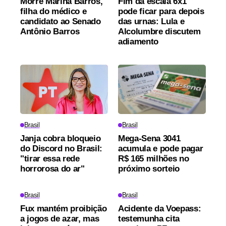
Morre Marina Barros,
Fim da escala 6x1
filha do médico e
pode ficar para depois
candidato ao Senado
das urnas: Lula e
Antônio Barros
Alcolumbre discutem
adiamento
Brasil
Brasil
Janja cobra bloqueio
Mega-Sena 3041
do Discord no Brasil:
acumula e pode pagar
"tirar essa rede
R$ 165 milhões no
horrorosa do ar"
próximo sorteio
Brasil
Brasil
Fux mantém proibição
Acidente da Voepass:
a jogos de azar, mas
testemunha cita