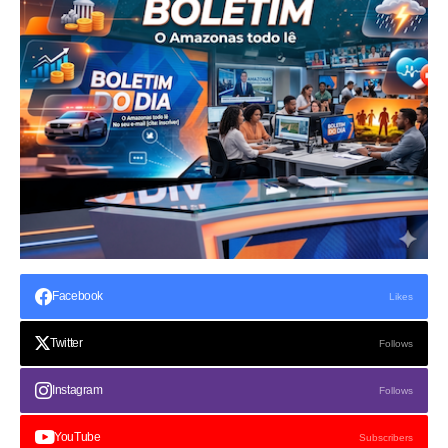
Facebook
Likes
Twitter
Follows
Instagram
Follows
YouTube
Subscribers