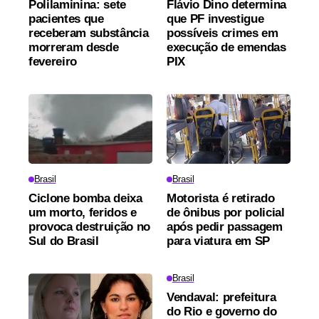
Polilaminina: sete
Flávio Dino determina
pacientes que
que PF investigue
receberam substância
possíveis crimes em
morreram desde
execução de emendas
fevereiro
PIX
Brasil
Brasil
Ciclone bomba deixa
Motorista é retirado
um morto, feridos e
de ônibus por policial
provoca destruição no
após pedir passagem
Sul do Brasil
para viatura em SP
Brasil
Vendaval: prefeitura
do Rio e governo do