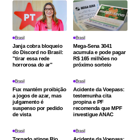
Brasil
Brasil
Janja cobra bloqueio
Mega-Sena 3041
do Discord no Brasil:
acumula e pode pagar
"tirar essa rede
R$ 165 milhões no
horrorosa do ar"
próximo sorteio
Brasil
Brasil
Fux mantém proibição
Acidente da Voepass:
a jogos de azar, mas
testemunha cita
julgamento é
propina e PF
suspenso por pedido
recomenda que MPF
de vista
investigue ANAC
Brasil
Brasil
Tornado atinge Rio
Acidente da Voepass: