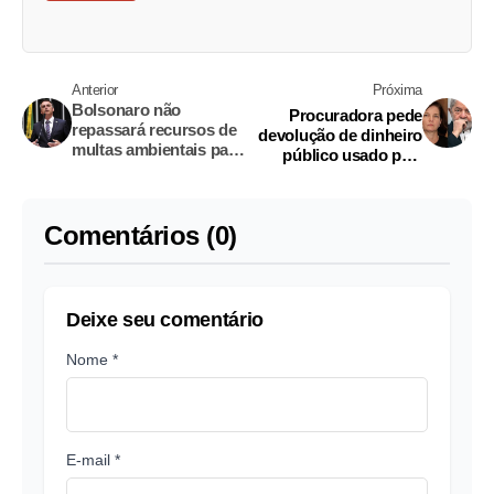
Anterior
Próxima
Bolsonaro não
Procuradora pede
repassará recursos de
devolução de dinheiro
multas ambientais para
público usado pela
ONGs
campanha de Lula nas
eleições 2018
Comentários (0)
Deixe seu comentário
Nome *
E-mail *