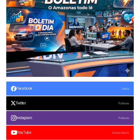
Facebook
Likes
Twitter
Follows
Instagram
Follows
YouTube
Subscribers