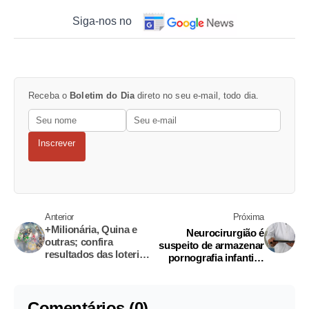
Siga-nos no
Receba o
Boletim do Dia
direto no seu e-mail, todo dia.
Inscrever
Anterior
Próxima
+Milionária, Quina e
Neurocirurgião é
outras; confira
suspeito de armazenar
resultados das loterias
pornografia infantil e
deste sábado
estuprar pacientes
sedadas
Comentários (0)