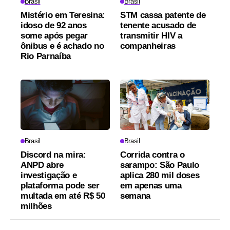
Brasil
Brasil
Mistério em Teresina:
STM cassa patente de
idoso de 92 anos
tenente acusado de
some após pegar
transmitir HIV a
ônibus e é achado no
companheiras
Rio Parnaíba
Brasil
Brasil
Discord na mira:
Corrida contra o
ANPD abre
sarampo: São Paulo
investigação e
aplica 280 mil doses
plataforma pode ser
em apenas uma
multada em até R$ 50
semana
milhões