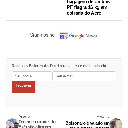
bagagem de ônibus:
PF flagra 16 kg em
estrada do Acre
Siga-nos no
Receba o
Boletim do Dia
direto no seu e-mail, todo dia.
Inscrever
Anterior
Próxima
Tenente-coronel do
Bolsonaro é vaiado em
Exército atira em