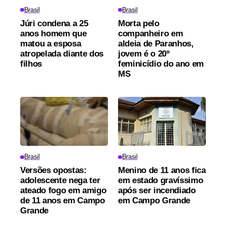
Brasil
Brasil
Júri condena a 25
Morta pelo
anos homem que
companheiro em
matou a esposa
aldeia de Paranhos,
atropelada diante dos
jovem é o 20º
filhos
feminicídio do ano em
MS
Brasil
Brasil
Versões opostas:
Menino de 11 anos fica
adolescente nega ter
em estado gravíssimo
ateado fogo em amigo
após ser incendiado
de 11 anos em Campo
em Campo Grande
Grande