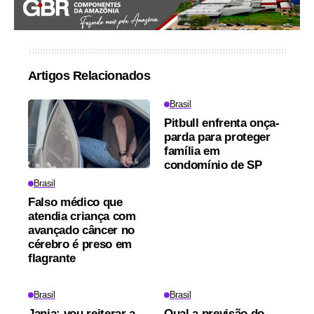
Artigos Relacionados
Brasil
Pitbull enfrenta onça-
parda para proteger
família em
condomínio de SP
Brasil
Falso médico que
atendia criança com
avançado câncer no
cérebro é preso em
flagrante
Brasil
Brasil
Janja: vou reiterar a
Qual a previsão do