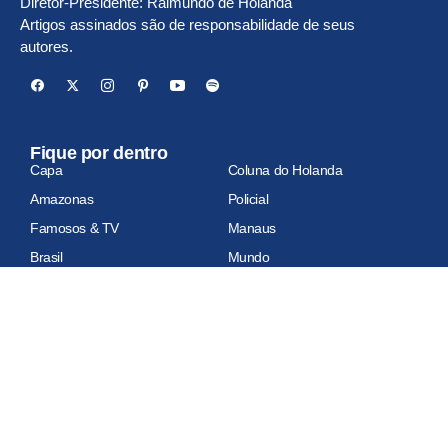
Diretor-Presidente: Raimundo de Holanda
Artigos assinados são de responsabilidade de seus
autores.
Fique por dentro
Capa
Coluna do Holanda
Amazonas
Policial
Famosos & TV
Manaus
Brasil
Mundo
Economia
Esportes
Geral
Site auditado
Relatório de auditoria em atualização