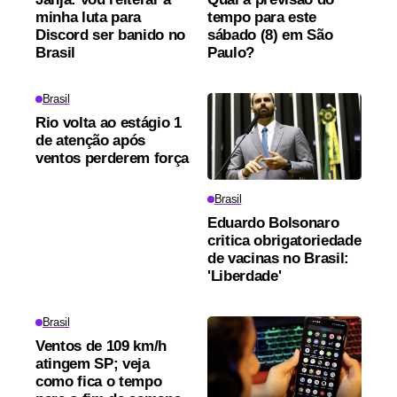
minha luta para
tempo para este
Discord ser banido no
sábado (8) em São
Brasil
Paulo?
Brasil
Rio volta ao estágio 1
de atenção após
ventos perderem força
Brasil
Eduardo Bolsonaro
critica obrigatoriedade
de vacinas no Brasil:
'Liberdade'
Brasil
Ventos de 109 km/h
atingem SP; veja
como fica o tempo