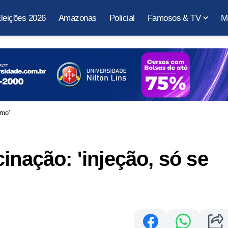
leições 2026
Amazonas
Policial
Famosos & TV
M
imo'
inação: 'injeção, só se