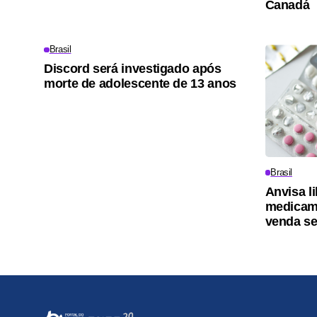
Canadá
Brasil
Discord será investigado após
morte de adolescente de 13 anos
Brasil
Anvisa l
medicam
venda s