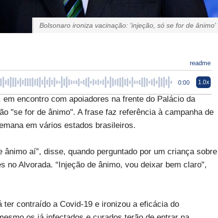
Bolsonaro ironiza vacinação: 'injeção, só se for de ânimo'
readme
1.0x
0:00
, em encontro com apoiadores na frente do Palácio da
ção "se for de ânimo". A frase faz referência à campanha de
 semana em vários estados brasileiros.
e ânimo aí”, disse, quando perguntado por um criança sobre
es no Alvorada. “Injeção de ânimo, vou deixar bem claro",
 ter contraído a Covid-19 e ironizou a eficácia do
 mesmo os já infectados e curados terão de entrar na