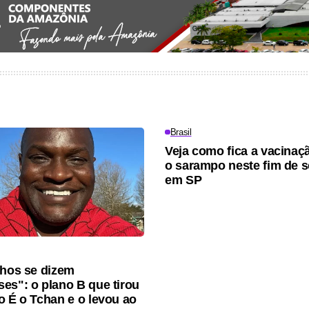
Brasil
Veja como fica a vacinaç
o sarampo neste fim de 
em SP
lhos se dizem
es": o plano B que tirou
o É o Tchan e o levou ao