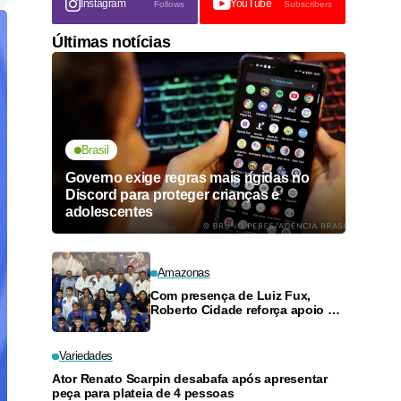
Instagram
YouTube
Follows
Subscribers
Últimas notícias
Brasil
Governo exige regras mais rígidas no
Discord para proteger crianças e
adolescentes
Amazonas
Com presença de Luiz Fux,
Roberto Cidade reforça apoio a
projeto social de jiu-jitsu no
Ouro Verde
Variedades
Ator Renato Scarpin desabafa após apresentar
peça para plateia de 4 pessoas