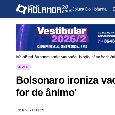
Coluna Do Holanda
E
Início
Brasil
Bolsonaro ironiza vacinação: 'injeção, só se for de ân
Brasil
Bolsonaro ironiza vac
for de ânimo'
19/01/2021 18h29