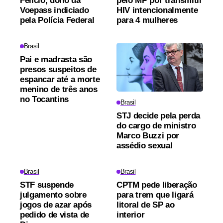
Felício, dono da
pelo MP por transmitir
Voepass indiciado
HIV intencionalmente
pela Polícia Federal
para 4 mulheres
Brasil
Pai e madrasta são
presos suspeitos de
espancar até a morte
menino de três anos
no Tocantins
Brasil
STJ decide pela perda
do cargo de ministro
Marco Buzzi por
assédio sexual
Brasil
Brasil
STF suspende
CPTM pede liberação
julgamento sobre
para trem que ligará
jogos de azar após
litoral de SP ao
pedido de vista de
interior