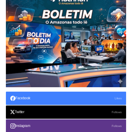
Facebook
Likes
Twitter
Follows
Instagram
Follows