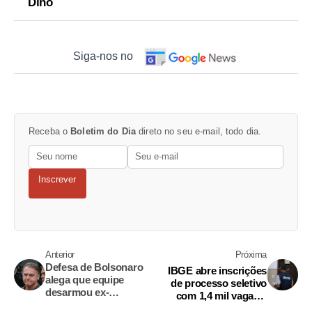
Dino
Siga-nos no
Receba o
Boletim do Dia
direto no seu e-mail, todo dia.
Inscrever
Anterior
Próxima
Defesa de Bolsonaro
IBGE abre inscrições
alega que equipe
de processo seletivo
desarmou ex-
com 1,4 mil vagas e
presidente devido a
salários de até R$ 5,2