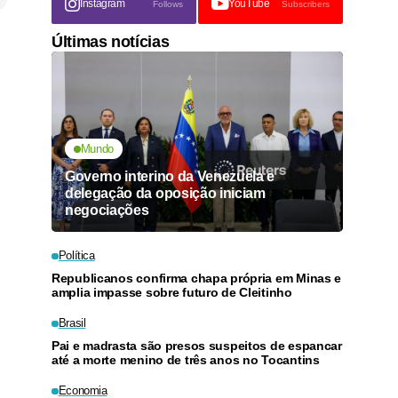
Instagram
YouTube
Follows
Subscribers
Últimas notícias
Mundo
Governo interino da Venezuela e
delegação da oposição iniciam
negociações
Política
Republicanos confirma chapa própria em Minas e
amplia impasse sobre futuro de Cleitinho
Brasil
Pai e madrasta são presos suspeitos de espancar
até a morte menino de três anos no Tocantins
Economia