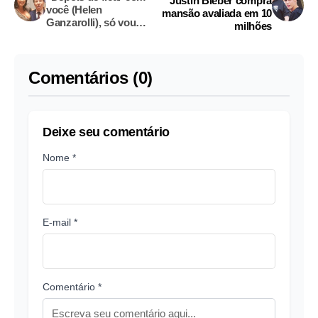
Justin Bieber compra
você (Helen
mansão avaliada em 10
Ganzarolli), só vou
milhões
pegar homem depois",
solta Silvio Santos
Comentários (0)
Deixe seu comentário
Nome *
E-mail *
Comentário *