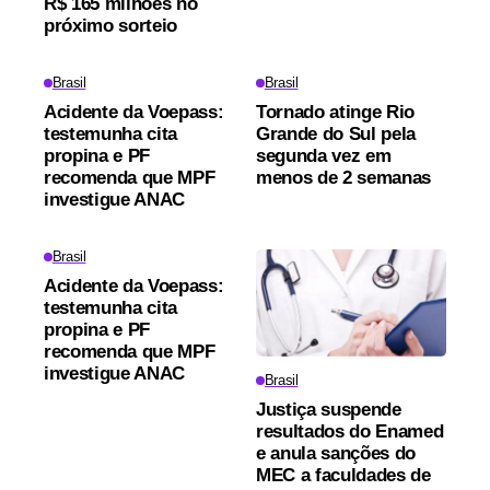
R$ 165 milhões no
próximo sorteio
Brasil
Brasil
Acidente da Voepass:
Tornado atinge Rio
testemunha cita
Grande do Sul pela
propina e PF
segunda vez em
recomenda que MPF
menos de 2 semanas
investigue ANAC
Brasil
Acidente da Voepass:
testemunha cita
propina e PF
recomenda que MPF
investigue ANAC
Brasil
Justiça suspende
resultados do Enamed
e anula sanções do
MEC a faculdades de