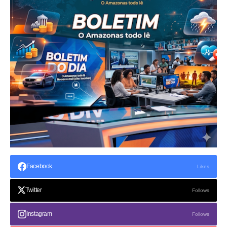
Facebook
Likes
Twitter
Follows
Instagram
Follows