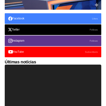
Facebook
Likes
Twitter
Follows
Instagram
Follows
YouTube
Subscribers
Últimas notícias