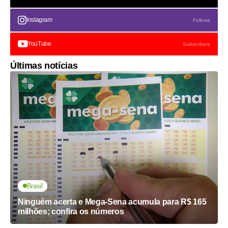
Instagram
Follows
YouTube
Subscribers
Últimas notícias
Brasil
Ninguém acerta e Mega-Sena acumula para R$ 165
milhões; confira os números