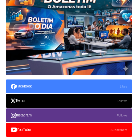
Facebook
Likes
Twitter
Follows
Instagram
Follows
YouTube
Subscribers