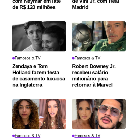
com Neymar em iate
de Vini Jr. com Real
de R$ 120 milhões
Madrid
Famosos & TV
Famosos & TV
Zendaya e Tom
Robert Downey Jr.
Holland fazem festa
recebeu salário
de casamento luxuosa
milionário para
na Inglaterra
retornar à Marvel
Famosos & TV
Famosos & TV