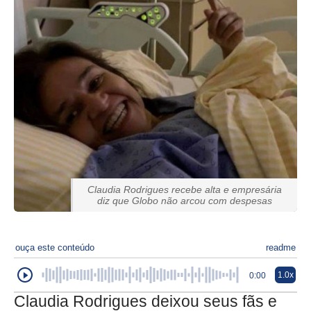
Claudia Rodrigues recebe alta e empresária
diz que Globo não arcou com despesas
ouça este conteúdo
readme
1.0x
0:00
Claudia Rodrigues deixou seus fãs e