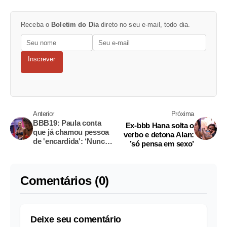
Receba o
Boletim do Dia
direto no seu e-mail, todo dia.
Inscrever
Anterior
Próxima
BBB19: Paula conta
Ex-bbb Hana solta o
que já chamou pessoa
verbo e detona Alan:
de 'encardida': ‘Nunca
’só pensa em sexo’
discriminei’
Comentários (0)
Deixe seu comentário