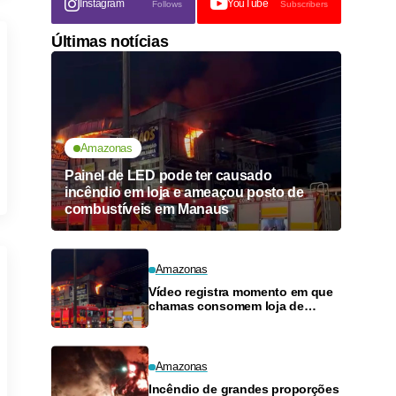
Instagram
YouTube
Follows
Subscribers
Últimas notícias
Amazonas
Painel de LED pode ter causado
incêndio em loja e ameaçou posto de
combustíveis em Manaus
Amazonas
Vídeo registra momento em que
chamas consomem loja de
materiais de construção no
Monte das Oliveiras
Amazonas
Incêndio de grandes proporções