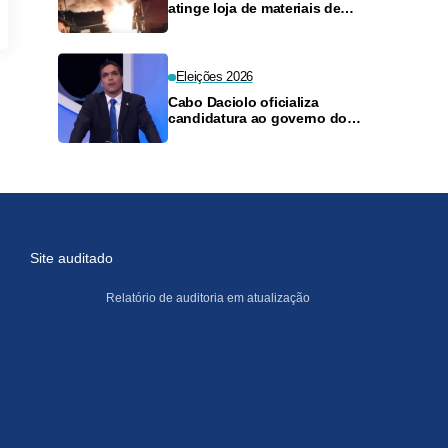
atinge loja de materiais de
construção no Monte das
Oliveiras
Eleições 2026
Cabo Daciolo oficializa
candidatura ao governo do
Amazonas pelo Mobiliza
Site auditado
Relatório de auditoria em atualização