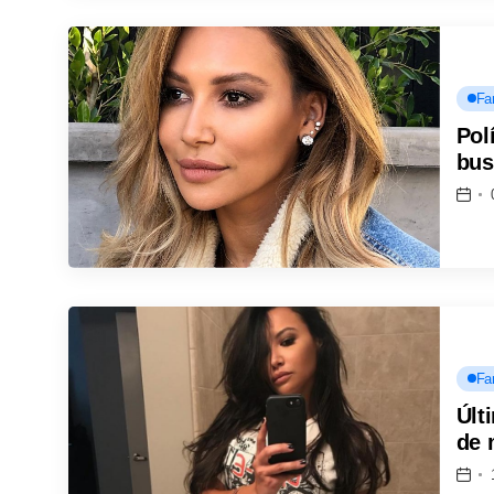
Fa
Pol
bus
Fa
Últ
de 