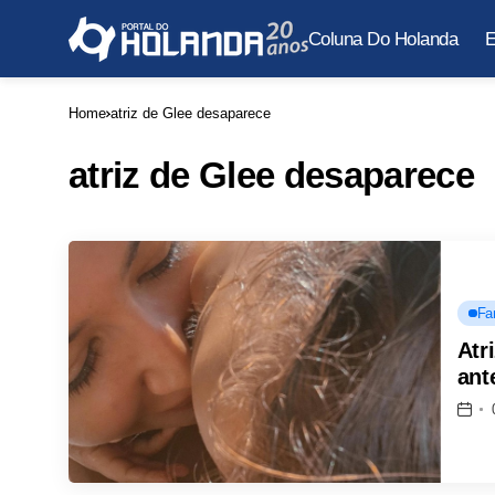
Coluna Do Holanda
E
Home
atriz de Glee desaparece
atriz de Glee desaparece
Fa
Atr
ant