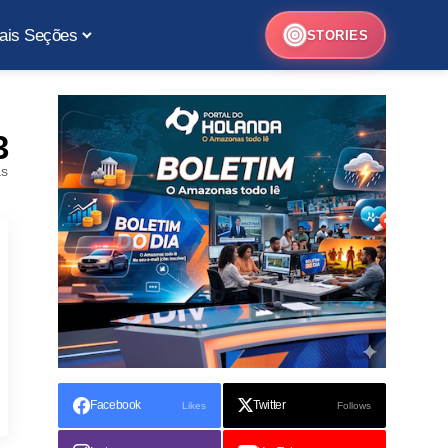
ais Seções
STORIES
3
as
Facebook
Twitter
Likes
Follows