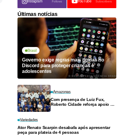
Instagram
YouTube
Follows
Subscribers
Últimas notícias
Brasil
Governo exige regras mais rígidas no
Discord para proteger crianças e
adolescentes
Amazonas
Com presença de Luiz Fux,
Roberto Cidade reforça apoio a
projeto social de jiu-jitsu no
Ouro Verde
Variedades
Ator Renato Scarpin desabafa após apresentar
peça para plateia de 4 pessoas