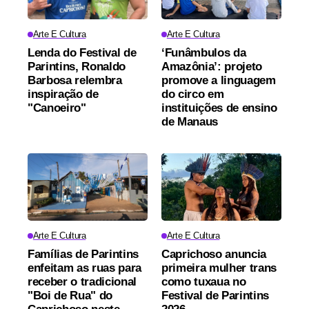
Arte E Cultura
Arte E Cultura
Lenda do Festival de
‘Funâmbulos da
Parintins, Ronaldo
Amazônia’: projeto
Barbosa relembra
promove a linguagem
inspiração de
do circo em
"Canoeiro"
instituições de ensino
de Manaus
Arte E Cultura
Arte E Cultura
Famílias de Parintins
Caprichoso anuncia
enfeitam as ruas para
primeira mulher trans
receber o tradicional
como tuxaua no
"Boi de Rua" do
Festival de Parintins