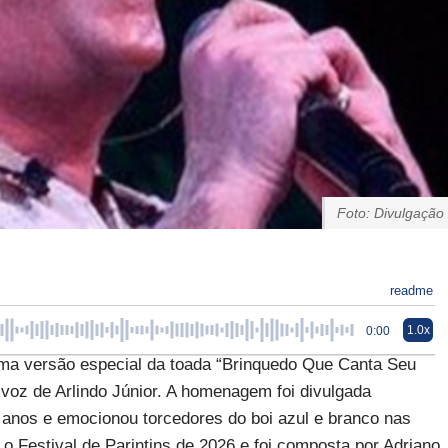
Foto: Divulgação
readme
1.0x
0:00
 uma versão especial da toada “Brinquedo Que Canta Seu
 a voz de Arlindo Júnior. A homenagem foi divulgada
8 anos e emocionou torcedores do boi azul e branco nas
o Festival de Parintins de 2026 e foi composta por Adriano