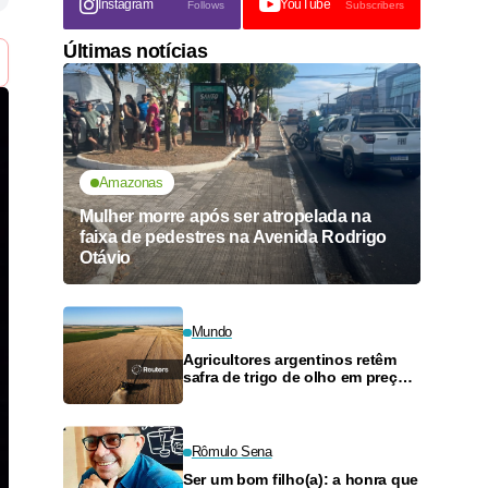
Instagram
YouTube
Follows
Subscribers
Últimas notícias
Amazonas
Mulher morre após ser atropelada na
faixa de pedestres na Avenida Rodrigo
Otávio
Mundo
Agricultores argentinos retêm
safra de trigo de olho em preços
mais altos
Rômulo Sena
Ser um bom filho(a): a honra que