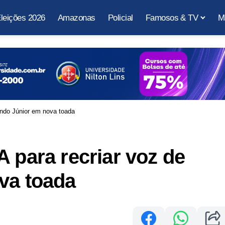
leições 2026
Amazonas
Policial
Famosos & TV
M
lindo Júnior em nova toada
A para recriar voz de
va toada