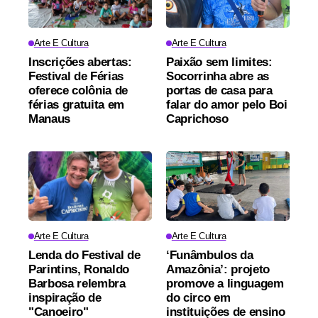
Arte E Cultura
Arte E Cultura
Inscrições abertas:
Paixão sem limites:
Festival de Férias
Socorrinha abre as
oferece colônia de
portas de casa para
férias gratuita em
falar do amor pelo Boi
Manaus
Caprichoso
Arte E Cultura
Arte E Cultura
Lenda do Festival de
‘Funâmbulos da
Parintins, Ronaldo
Amazônia’: projeto
Barbosa relembra
promove a linguagem
inspiração de
do circo em
"Canoeiro"
instituições de ensino