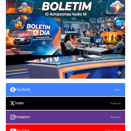
Facebook
Likes
Twitter
Follows
Instagram
Follows
YouTube
Subscribers