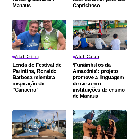
Manaus
Caprichoso
Arte E Cultura
Arte E Cultura
Lenda do Festival de
‘Funâmbulos da
Parintins, Ronaldo
Amazônia’: projeto
Barbosa relembra
promove a linguagem
inspiração de
do circo em
"Canoeiro"
instituições de ensino
de Manaus