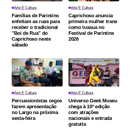
Arte E Cultura
Arte E Cultura
Famílias de Parintins
Caprichoso anuncia
enfeitam as ruas para
primeira mulher trans
receber o tradicional
como tuxaua no
"Boi de Rua" do
Festival de Parintins
Caprichoso neste
2026
sábado
Arte E Cultura
Arte E Cultura
Percussionistas cegos
Universo Geek Museu
fazem apresentação
chega à 10ª edição
no Largo na próxima
com atrações
sexta-feira
nacionais e entrada
gratuita